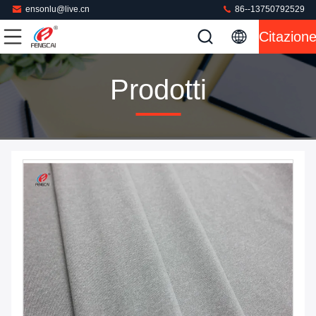
ensonlu@live.cn
86--13750792529
Citazion
Prodotti