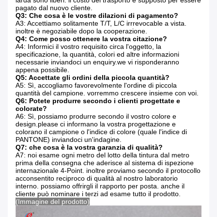
iarda sono liberi. il costo del trasporto è supposto per essere
pagato dal nuovo cliente.
Q3: Che cosa è le vostre dilazioni di pagamento?
A3: Accettiamo solitamente T/T, L/C irrrevocable a vista.
inoltre è negoziabile dopo la cooperazione.
Q4: Come posso ottenere la vostra citazione?
A4: Informici il vostro requisito circa l'oggetto, la
specificazione, la quantità, colori ed altre informazioni
necessarie inviandoci un enquiry.we vi risponderanno
appena possibile.
Q5: Accettate gli ordini della piccola quantità?
A5: Sì, accogliamo favorevolmente l'ordine di piccola
quantità del campione. vorremmo crescere insieme con voi.
Q6: Potete produrre secondo i clienti progettate e
colorate?
A6: Sì, possiamo produrre secondo il vostro colore e
design.please ci informano la vostra progettazione e
colorano il campione o l'indice di colore (quale l'indice di
PANTONE) inviandoci un'indagine.
Q7: che cosa è la vostra garanzia di qualità?
A7: noi esame ogni metro del lotto della tintura dal metro
prima della consegna che aderisce al sistema di ispezione
internazionale 4-Point. inoltre proviamo secondo il protocollo
acconsentito reciproco di qualità al nostro laboratorio
interno. possiamo offrirgli il rapporto per posta. anche il
cliente può nominare i terzi ad esame tutto il prodotto.
(Immagine del prodotto)