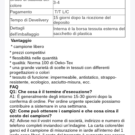
3-4
colore
Pagamento
T/T L/C
15 giorni dopo la ricezione del
Tempo di Develivery
deposito
Dettagli
Interna è la borsa tessuta esterna del
sacchetto di plastica
dell'imballaggio
Vantaggio
* campione libero
* prezzi competitivi
* flessibilità nelle quantità
* qualità: Norma 100 di Oeko-Tex
* una grande varietà di scelte in tessuti con differenti
progettazioni o colori
* tessuto di funzione:
impermeabile
, antistatico, strappo-
resistente, ecologico, asciutto-misura, ecc.
FAQ
Q1: Che cosa è il termine d'esecuzione?
A1: È generalmente degli intorno 15-30 giorni dopo la
conferma di ordine. Per ordine urgente speciale possiamo
contribuire a sistemare in una settimana.
Q2: Come può ottenere i campioni e che cosa circa il
costo dei campioni?
A2: Adivse noi il vostri nome di società, indirizzo e numero di
telefono completi inviandoci un'indagine. La carta colore/dei
ganci ed il campione di misurazione in iarde all'interno del 1