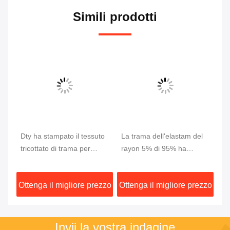
Simili prodotti
di
Dty ha stampato il tessuto
La trama dell'elastam del
10
tricottato di trama per
rayon 5% di 95% ha
ch
pa
l'elastam del cotone 5% di
tricottato il tessuto per
te
5
Kidswear 95%
colore su ordinazione della
se
zzo
Ottenga il migliore prezzo
Ottenga il migliore prezzo
Ot
maglietta
Invii la vostra indagine