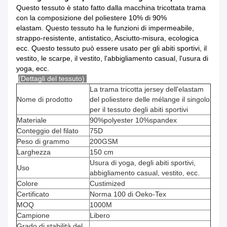
Questo tessuto è stato fatto dalla macchina tricottata trama
con la composizione del poliestere 10% di 90%
elastam. Questo tessuto ha le funzioni di impermeabile,
strappo-resistente, antistatico, Asciutto-misura, ecologica
ecc. Questo tessuto può essere usato per gli abiti sportivi, il
vestito, le scarpe, il vestito, l'abbigliamento casual, l'usura di
yoga, ecc.
(Dettagli del tessuto)
La trama tricotta jersey dell'elastam
Nome di prodotto
del poliestere delle mélange il singolo
per il tessuto degli abiti sportivi
Materiale
90%polyester
10%spandex
Conteggio del filato
75D
Peso di grammo
200GSM
Larghezza
150 cm
Usura di yoga, degli abiti sportivi,
Uso
abbigliamento casual, vestito, ecc.
Colore
Custimized
Certificato
Norma 100 di Oeko-Tex
MOQ
1000M
Campione
Libero
Grado di stabilità del