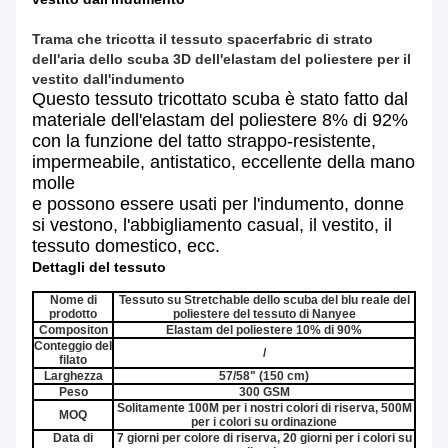
Trama che tricotta il tessuto spacerfabric di strato
dell'aria dello scuba 3D dell'elastam del poliestere per il
vestito dall'indumento
Questo tessuto tricottato scuba è stato fatto dal
materiale dell'elastam del poliestere 8% di 92%
con la funzione del tatto strappo-resistente,
impermeabile, antistatico, eccellente della mano
molle
e possono essere usati per l'indumento, donne
si vestono, l'abbigliamento casual, il vestito, il
tessuto domestico,
ecc.
Dettagli del tessuto
Nome di
Tessuto su Stretchable dello scuba del blu reale del
prodotto
poliestere del tessuto di Nanyee
Compositon
Elastam del poliestere 10% di 90%
Conteggio del
/
filato
Larghezza
57/58" (150 cm)
Peso
300 GSM
Solitamente 100M per i nostri colori di riserva, 500M
MOQ
per i colori su ordinazione
Data di
7 giorni per colore di riserva, 20 giorni per i colori su