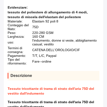
Evidenziare:
tessuto del poliestere di allungamento di 4 modi
,
tessuto di miscela dell'elastam del poliestere
Materiale:
Elastam 92 poli 8
Conteggio del
75D
filato:
Peso:
220-280 GSM
Larghezza:
160 CM
l'indumento, donne si veste, abbigliamento
uso:
casual, vestito
Termini di
CATENA DELL'OROLOGIO/CIF
consegna:
Pagamento:
T/T, L/C, Paypal
Tipo del
Fare--ordine
rifornimento:
Descrizione
Tessuto tricottante di trama di strato dell'aria 75D del
vestito dall'indumento
Tessuto tricottante di trama di strato dell'aria 75D del
vestito dall'indumento