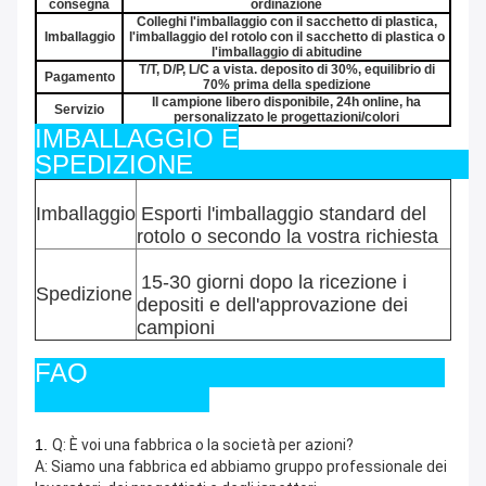
consegna
ordinazione
Colleghi l'imballaggio con il sacchetto di plastica,
Imballaggio
l'imballaggio del rotolo con il sacchetto di plastica o
l'imballaggio di abitudine
T/T, D/P, L/C a vista. deposito di 30%, equilibrio di
Pagamento
70% prima della spedizione
Il campione libero disponibile, 24h online, ha
Servizio
personalizzato le progettazioni/colori
IMBALLAGGIO E
SPEDIZIONE
Imballaggio
Esporti l'imballaggio standard del
rotolo o secondo la vostra richiesta
15-30 giorni dopo la ricezione i
Spedizione
depositi e dell'approvazione dei
campioni
FAQ
1.
Q: È voi una fabbrica o la società per azioni?
A: Siamo una fabbrica ed abbiamo gruppo professionale dei 