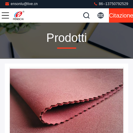
ensonlu@live.cn
86--13750792529
Citazion
Prodotti