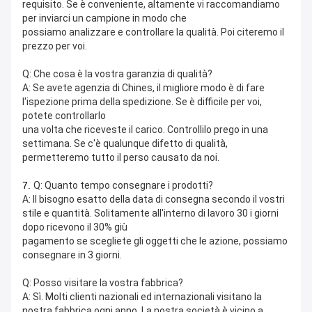
requisito. Se è conveniente, altamente vi raccomandiamo 
per inviarci un campione in modo che
possiamo analizzare e controllare la qualità. Poi citeremo il 
prezzo per voi.
Q: Che cosa è la vostra garanzia di qualità?
A: Se avete agenzia di Chines, il migliore modo è di fare 
l'ispezione prima della spedizione. Se è difficile per voi, 
potete controllarlo
una volta che riceveste il carico. Controllilo prego in una 
settimana. Se c'è qualunque difetto di qualità, 
permetteremo tutto il perso causato da noi.
7.
Q: Quanto tempo consegnare i prodotti?
A: Il bisogno esatto della data di consegna secondo il vostri 
stile e quantità. Solitamente all'interno di lavoro 30 i giorni 
dopo ricevono il 30% giù
pagamento se scegliete gli oggetti che le azione, possiamo 
consegnare in 3 giorni.
Q: Posso visitare la vostra fabbrica?
A: Sì. Molti clienti nazionali ed internazionali visitano la 
nostra fabbrica ogni anno. La nostra società è vicino a 