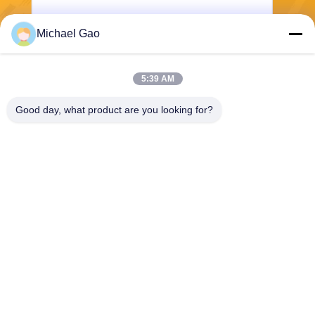
Michael Gao
Invii
5:39 AM
Good day, what product are you looking for?
Haining FengCai Textile Co.,Ltd.
ensonlu@live.cn
86--13750792529
costruzione 8, no.5 strada qi
ngchuan, città di xieqiao, hai
ning, Zhejiang, porcellana